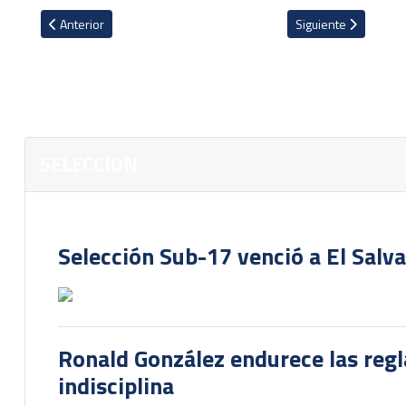
Artículo anterior: Las ausencias llamativas en lista preliminar de 6
Artículo siguiente: Á
Anterior
Siguiente
SELECCION
Selección Sub-17 venció a El Salv
Ronald González endurece las regl
indisciplina