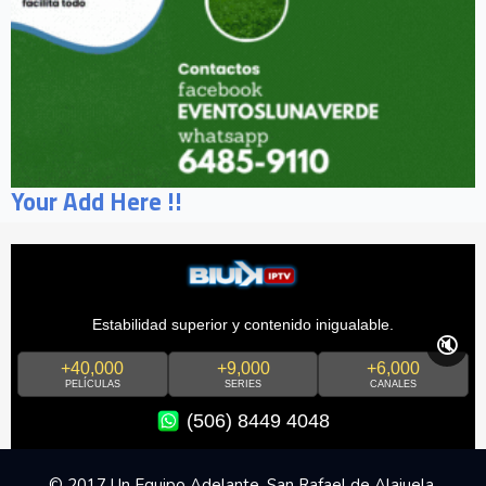
Your Add Here !!
Estabilidad superior y contenido inigualable.
🔇
+40,000
+9,000
+6,000
PELÍCULAS
SERIES
CANALES
(506) 8449 4048
© 2017 Un Equipo Adelante, San Rafael de Alajuela,