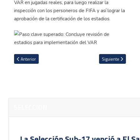
VAR en jugadas reales, para luego realizar la
inspección con los personeros de FIFA y así lograr la
aprobación de la certificación de los estadios.
Artículo anterior: Patrick Sequeira será el portero titular ante Urug
Artículo siguiente:
Anterior
Siguiente
SELECCION
La Selección Sub-17 venció a El S