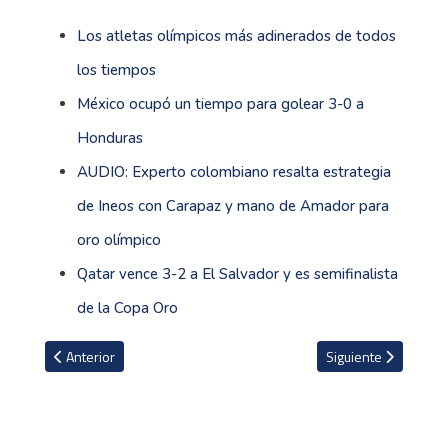
Los atletas olímpicos más adinerados de todos
los tiempos
México ocupó un tiempo para golear 3-0 a
Honduras
AUDIO: Experto colombiano resalta estrategia
de Ineos con Carapaz y mano de Amador para
oro olímpico
Qatar vence 3-2 a El Salvador y es semifinalista
de la Copa Oro
Artículo anterior: Ian Ignacio Sancho hace historia para Costa Rica
Artículo siguiente: 
Anterior
Siguiente