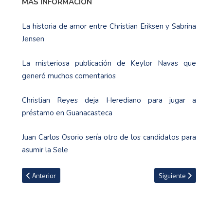
MÁS INFORMACIÓN
La historia de amor entre Christian Eriksen y Sabrina
Jensen
La misteriosa publicación de Keylor Navas que
generó muchos comentarios
Christian Reyes deja Herediano para jugar a
préstamo en Guanacasteca
Juan Carlos Osorio sería otro de los candidatos para
asumir la Sele
Artículo anterior: Federer cae en segunda ronda del Halle Open a
Artículo siguiente: L
Anterior
Siguiente