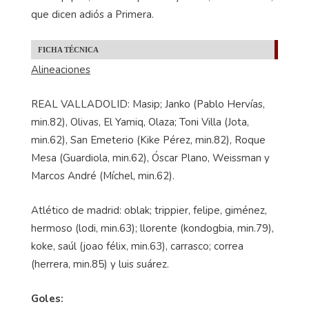
que dicen adiós a Primera.
FICHA TÉCNICA
Alineaciones
REAL VALLADOLID: Masip; Janko (Pablo Hervías,
min.82), Olivas, El Yamiq, Olaza; Toni Villa (Jota,
min.62), San Emeterio (Kike Pérez, min.82), Roque
Mesa (Guardiola, min.62), Óscar Plano, Weissman y
Marcos André (Míchel, min.62).
Atlético de madrid: oblak; trippier, felipe, giménez,
hermoso (lodi, min.63); llorente (kondogbia, min.79),
koke, saúl (joao félix, min.63), carrasco; correa
(herrera, min.85) y luis suárez.
Goles: