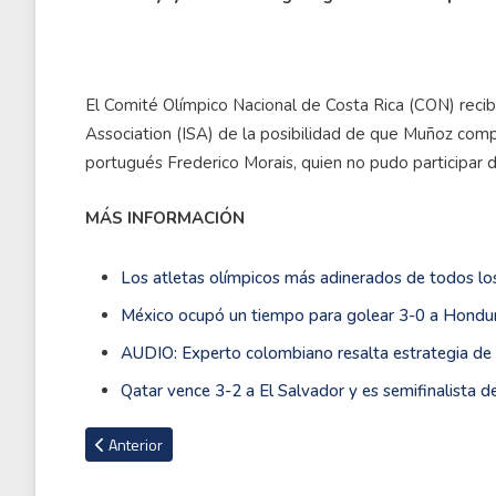
El Comité Olímpico Nacional de Costa Rica (CON) recibió
Association (ISA) de la posibilidad de que Muñoz compi
portugués Frederico Morais, quien no pudo participar d
MÁS INFORMACIÓN
Los atletas olímpicos más adinerados de todos lo
México ocupó un tiempo para golear 3-0 a Hondu
AUDIO: Experto colombiano resalta estrategia de
Qatar vence 3-2 a El Salvador y es semifinalista d
Artículo anterior: Ian Ignacio Sancho hace historia para Costa
Anterior