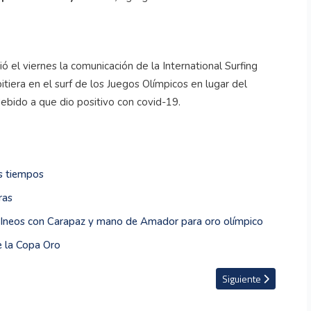
 el viernes la comunicación de la International Surfing
tiera en el surf de los Juegos Olímpicos en lugar del
ebido a que dio positivo con covid-19.
s tiempos
ras
 Ineos con Carapaz y mano de Amador para oro olímpico
e la Copa Oro
 Rica en las Olimpiadas
Artículo siguiente: L
Siguiente