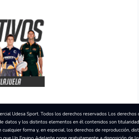
rcial Udesa Sport. Todos los derechos reservados Los derechos 
de datos y los distintos elementos en él contenidos son titularida
ualquier forma y, en especial, los derechos de reproducción, dist
om que Un Equipo Adelante pone gratuitamente a disposición de los 