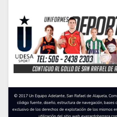
© 2017 Un Equipo Adelante, San Rafael de Alajuela, Come
código fuente, diseño, estructura de navegación, bases 
exclusivo de los derechos de explotación de los mismos en c
utilización del sitio web everardoherrera.c