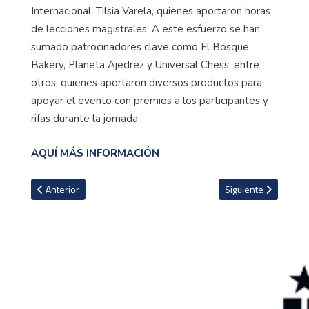
Internacional, Tilsia Varela, quienes aportaron horas
de lecciones magistrales. A este esfuerzo se han
sumado patrocinadores clave como El Bosque
Bakery, Planeta Ajedrez y Universal Chess, entre
otros, quienes aportaron diversos productos para
apoyar el evento con premios a los participantes y
rifas durante la jornada.
AQUÍ MÁS INFORMACIÓN
Artículo anterior: ¿Puede Costa Rica tener un Gran Premio de Fórm
Artículo siguiente: 
Anterior
Siguiente