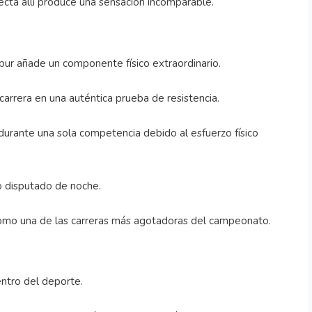
cta allí produce una sensación incomparable.
apur añade un componente físico extraordinario.
arrera en una auténtica prueba de resistencia.
urante una sola competencia debido al esfuerzo físico
no disputado de noche.
omo una de las carreras más agotadoras del campeonato.
dentro del deporte.