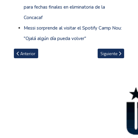
para fechas finales en eliminatoria de la
Concacaf
Messi sorprende al visitar el Spotify Camp Nou:
"Ojalá algún día pueda volver"
Artículo anterior: Atleta estadounidense recibe 45 meses de sanc
Artículo siguiente: 
Anterior
Siguiente