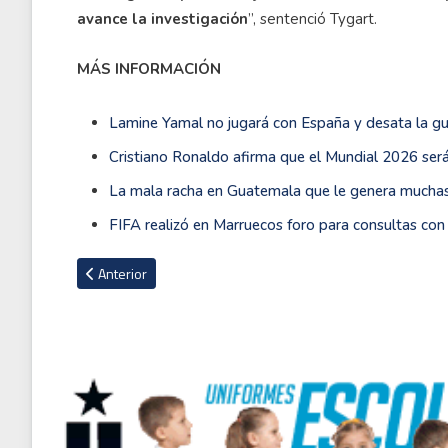
avance la investigación
”, sentenció Tygart.
MÁS INFORMACIÓN
Lamine Yamal no jugará con España y desata la gue
Cristiano Ronaldo afirma que el Mundial 2026 será
La mala racha en Guatemala que le genera muchas
FIFA realizó en Marruecos foro para consultas con f
Artículo anterior: La nieta del Donald Trump e hija de la par
Anterior