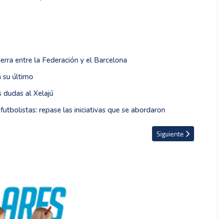
rra entre la Federación y el Barcelona
 su último
 dudas al Xelajú
utbolistas: repase las iniciativas que se abordaron
eja de Tiger Woods debutará en la LPGA Tour con 18 años
Artículo siguiente: E
Siguiente