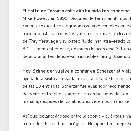
El salto de Toronto este año ha sido tan espectac
Mike Powell en 1991
. Después de terminar últimos d
Yanquis, los Azulejos lograron nivelarse con ellos en e
haciendo astillas todos los vaticinios, incluyendo los
de
Trey
Yesavage
y su bateo
fluído
, han atravesado l
3-2. Lamentablemente, después de acercarse 3-1 en el 
de anotar antes de ese -aún increíble- inning 9, siend
Hoy, Schneider vuelve a confiar en Scherzer el viej
ayudarle a Sísifo a llevar la roca a la cima de la montañ
de las 18 entradas, Scherzer fue el abridor recorriend
de 5 hits, entre ellos, jonrones sin
embasados
de
Teos
mañana, después de los abridores veremos un desfile d
Así que, balanceándose entre la agonía y el éxtasis, v
alrededor de la última incógnita. No apuesten, mejor 