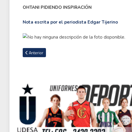
OHTANI PIDIENDO INSPIRACIÓN
Nota escrita por el periodista Edgar Tijerino
Artículo anterior: Shohei Ohtani vs Max Scherzer: el Juego 7 
Anterior