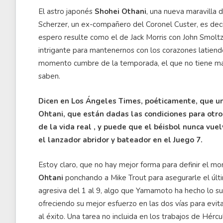
El astro japonés
Shohei
Othani
, una nueva maravilla 
Scherzer, un ex-compañero del Coronel
Custer
, es dec
espero resulte como el de Jack Morris con John Smoltz
intrigante para mantenernos con los corazones latiend
momento cumbre de la temporada, el que no tiene más a
saben.
Dicen en Los Ángeles Times, poéticamente, que un
Ohtani
, que están dadas las condiciones para otro
de la vida real , y puede que el béisbol nunca vu
el lanzador abridor y bateador en el Juego 7.
Estoy claro, que no hay mejor forma para definir el m
Ohtani
ponchando a Mike
Trout
para asegurarle el últi
agresiva del 1 al 9, algo que Yamamoto ha hecho lo su
ofreciendo su mejor esfuerzo en las dos vías para evit
al éxito. Una tarea no incluida en los trabajos de Hércu