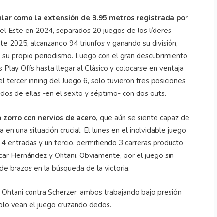
ular como la extensión de 8.95 metros registrada por
el Este en 2024, separados 20 juegos de los líderes
ste 2025, alcanzando 94 triunfos y ganando su división,
 de su propio periodismo. Luego con el gran descubrimiento
os Play
Offs
hasta llegar al Clásico y colocarse en ventaja
tercer inning del Juego 6, solo tuvieron tres posiciones
o dos de ellas -en el sexto y séptimo- con dos
outs
.
o zorro con nervios de acero,
que aún se siente capaz de
a en una situación crucial. El lunes en el inolvidable juego
o 4 entradas y un tercio, permitiendo 3 carreras producto
car
Hernández y
Ohtani
. Obviamente, por el juego sin
e brazos en la búsqueda de la victoria.
a
Ohtani
contra Scherzer, ambos trabajando bajo presión
solo vean el juego cruzando dedos.