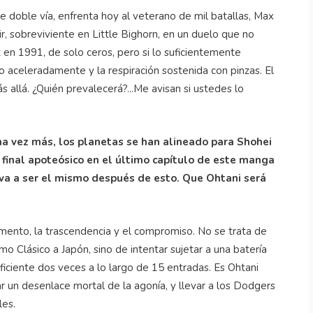
de doble vía, enfrenta hoy al veterano de mil batallas, Max
ir, sobreviviente en Little
Bighorn
, en un duelo que no
 en 1991, de solo ceros, pero si lo suficientemente
o aceleradamente y la respiración sostenida con pinzas. El
llá. ¿Quién prevalecerá?...Me avisan si ustedes lo
a vez más, los planetas se han alineado para
Shohei
 final apoteósico en el último capítulo de este manga
elva a ser el mismo después de esto. Que
Ohtani
será
omento, la trascendencia y el compromiso. No se trata de
mo Clásico a Japón, sino de intentar sujetar a una batería
ficiente dos veces a lo largo de 15 entradas. Es
Ohtani
ar un desenlace mortal de la agonía, y llevar a los Dodgers
les.