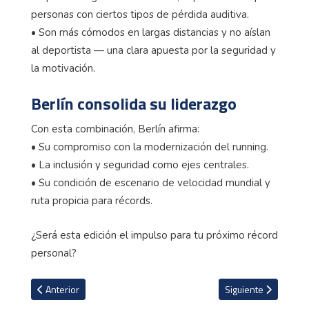
personas con ciertos tipos de pérdida auditiva.
• Son más cómodos en largas distancias y no aíslan
al deportista — una clara apuesta por la seguridad y
la motivación.
Berlín consolida su liderazgo
Con esta combinación, Berlín afirma:
• Su compromiso con la modernización del running.
• La inclusión y seguridad como ejes centrales.
• Su condición de escenario de velocidad mundial y
ruta propicia para récords.
¿Será esta edición el impulso para tu próximo récord
personal?
Artículo anterior: Carlos Alcaraz conquista el US Open y asume pri
Artículo siguiente: 
Anterior
Siguiente