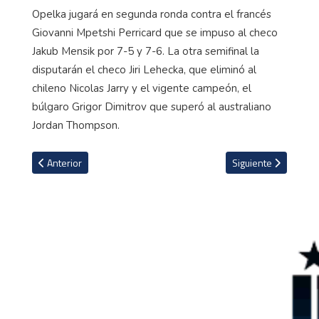
Opelka jugará en segunda ronda contra el francés
Giovanni Mpetshi Perricard que se impuso al checo
Jakub Mensik por 7-5 y 7-6. La otra semifinal la
disputarán el checo Jiri Lehecka, que eliminó al
chileno Nicolas Jarry y el vigente campeón, el
búlgaro Grigor Dimitrov que superó al australiano
Jordan Thompson.
Artículo anterior: La impactante denuncia de Djokovic: "Me enven
Artículo siguiente: 
Anterior
Siguiente