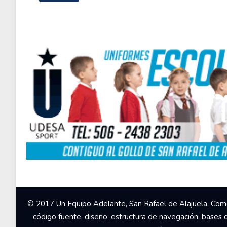
© 2017 Un Equipo Adelante, San Rafael de Alajuela, Come
código fuente, diseño, estructura de navegación, bases 