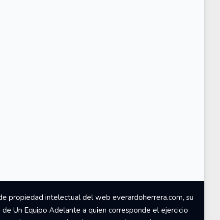
de propiedad intelectual del web everardoherrera.com, su
d de Un Equipo Adelante a quien corresponde el ejercicio