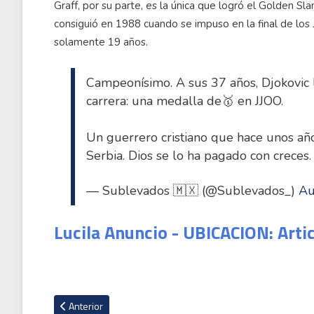
Graff, por su parte, es la única que logró el Golden Sla
consiguió en 1988 cuando se impuso en la final de los 
solamente 19 años.
Campeonísimo. A sus 37 años, Djokovic l
carrera: una medalla de🥇 en JJOO.
Un guerrero cristiano que hace unos año
Serbia. Dios se lo ha pagado con creces.
— Sublevados 🇲🇽 (@Sublevados_)
Au
Lucila Anuncio - UBICACION: Arti
Artículo anterior: En una de las carreras más parejas de tod
Anterior