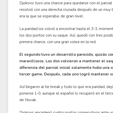
Djokovic tuvo una chance para quedarse con el parcial
resolvió con una derecha cruzada después de un muy buen
era la que se esperaba: de gran nivel.
La paridad los volvió a encontrar hasta el 3-3, momen
los dos puntos con su saque. Así, quedó con tres posib
primera chance, con una gran volea en la red.
El segundo tuvo un desarrollo parecido, quizás c
maravillosos. Los dos volvieron a mantener el saqu
diferencia del parcial inicial solamente hubo una 
tercer game. Después, cada uno logró mantener su
Así llegaron al tie break y todo lo que era paridad, dej
ponerse 1-0, aunque el español lo recuperó en el tercer
de Novak.
Djokovic encadenó cuatro puntos consecutivos ante un