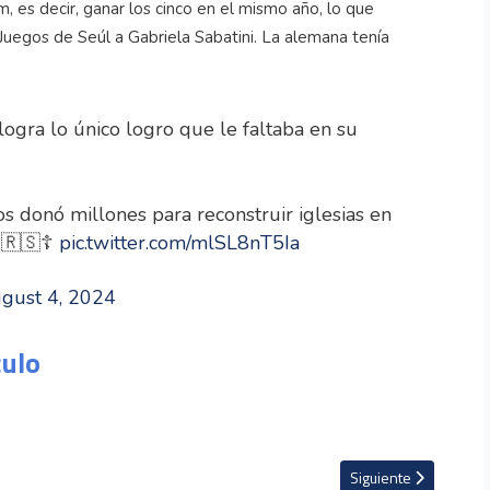
m, es decir, ganar los cinco en el mismo año, lo que
Juegos de Seúl a Gabriela Sabatini. La alemana tenía
ogra lo único logro que le faltaba en su
s donó millones para reconstruir iglesias en
 🇷🇸☦️
pic.twitter.com/mlSL8nT5Ia
gust 4, 2024
culo
os los tiempos se definió la medalla de oro en 100 metros planos del atleti
Artículo siguiente: E
Siguiente