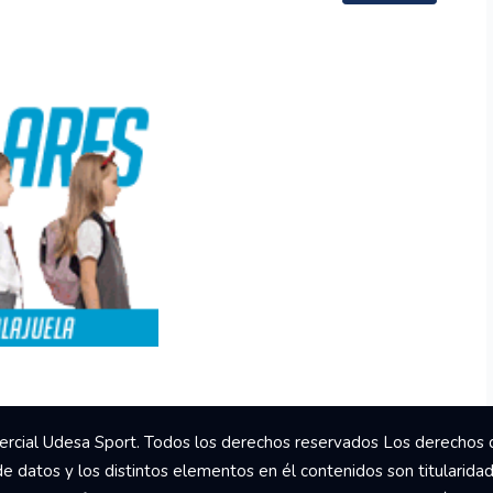
rcial Udesa Sport. Todos los derechos reservados Los derechos 
de datos y los distintos elementos en él contenidos son titularida