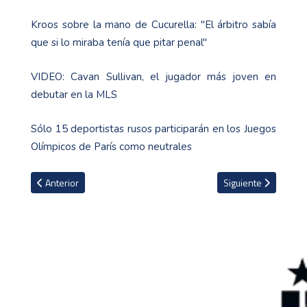
Kroos sobre la mano de Cucurella: "El árbitro sabía
que si lo miraba tenía que pitar penal"
VIDEO: Cavan Sullivan, el jugador más joven en
debutar en la MLS
Sólo 15 deportistas rusos participarán en los Juegos
Olímpicos de París como neutrales
Artículo anterior: Prefiero los Juegos Olímpicos a un mundial de fút
Artículo siguiente: 
Anterior
Siguiente