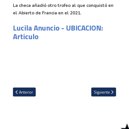
La checa añadió otro trofeo al que conquistó en
el Abierto de Francia en el 2021.
Lucila Anuncio - UBICACION:
Articulo
Artículo anterior: Carlos Alcaraz le pasa por encima a Djokovic 
Artículo siguiente: F
Anterior
Siguiente