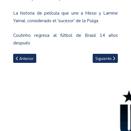
La historia de película que une a Messi y Lamine
Yamal, considerado el 'sucesor' de la Pulga
Coutinho regresa al fútbol de Brasil 14 años
después
Artículo anterior: La checa Barbora Krejcikova se corona campeo
Artículo siguiente: L
Anterior
Siguiente