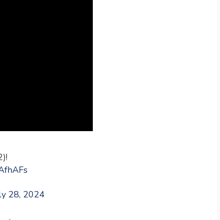
)!
7AfhAFs
ly 28, 2024