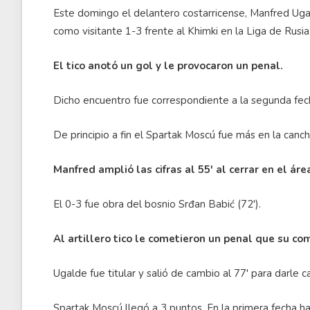
Este domingo el delantero costarricense, Manfred Ugal
como visitante 1-3 frente al Khimki en la Liga de Rusia
El tico anotó un gol y le provocaron un penal.
Dicho encuentro fue correspondiente a la segunda fec
De principio a fin el Spartak Moscú fue más en la canc
Manfred amplió las cifras al 55' al cerrar en el 
El 0-3 fue obra del bosnio Srđan Babić (72').
Al artillero tico le cometieron un penal que su 
Ugalde fue titular y salió de cambio al 77' para darle 
Spartak Moscú llegó a 3 puntos. En la primera fecha 