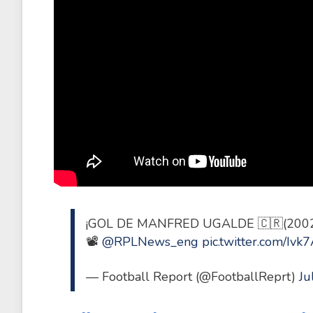
¡GOL DE MANFRED UGALDE 🇨🇷(2002
📽️
@RPLNews_eng
pic.twitter.com/Ivk
— Football Report (@FootballReprt)
Ju