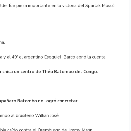
de, fue pieza importante en la victoria del Spartak Moscú
.
ha.
ha y al 49' el argentino Esequiel Barco abrió la cuenta.
área chica un centro de Théo Batombo del Congo.
compañero Batombo no logró concretar.
campo al brasileño Willian José.
había caído contra el Oremburgo de Jimmy Marín.