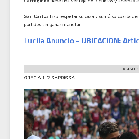
Cartaginés
tiene una ventaja de 3 puntos y además el 
San Carlos
hizo respetar su casa y sumó su cuarta derr
partidos sin ganar ni anotar.
Lucila Anuncio - UBICACION: Arti
DETALLE
GRECIA 1-2 SAPRISSA