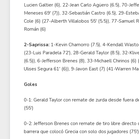
Lucien Galtier (6), 22-Jean Carlo Agüero (6.5), 70-Jef
Meneses 69' (7)), 32-Sebastián Castro (6.5), 29-Esteb
Cole (6) (27-Alberth Villalobos 55' (5.5)), 77-Samuel
Román (6)
2-Saprissa:
1-Kevin Chamorro (7.5), 4-Kendall Waston 
(23-Luis Paradela 72'), 28-Gerald Taylor (8.5), 32-Kliv
(6.5)), 6-Jefferson Brenes (8), 33-Michaell Chirinos (6) 
Ulises Segura 61' (6)), 9-Javon East (7) (41-Warren Mad
Goles
0-1: Gerald Taylor con remate de zurda desde fuera de
(55')
0-2: Jefferson Brenes con remate de tiro libre directo 
barrera que colocó Grecia con solo dos jugadores (75'