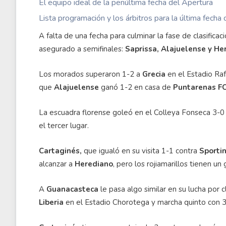
El equipo ideal de la penúltima fecha del Apertura
Lista programación y los árbitros para la última fecha
A falta de una fecha para culminar la fase de clasific
asegurado a semifinales:
Saprissa, Alajuelense y He
Los morados superaron 1-2 a
Grecia
en el Estadio Raf
que
Alajuelense
ganó 1-2 en casa de
Puntarenas F
La escuadra florense goleó en el Colleya Fonseca 3-0 
el tercer lugar.
Cartaginés,
que igualó en su visita 1-1 contra
Sporti
alcanzar a
Herediano
, pero los rojiamarillos tienen u
A
Guanacasteca
le pasa algo similar en su lucha por 
Liberia
en el Estadio Chorotega y marcha quinto con 3