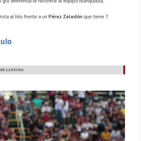
gol diferencia le favorece al equipo blanquiazul.
ota al hilo frente a un
Pérez Zeledón
que tiene 7
culo
 DE LA FECHA