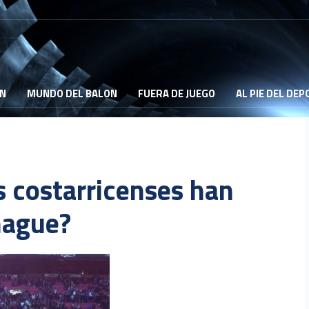
ON
MUNDO DEL BALON
FUERA DE JUEGO
AL PIE DEL DE
s costarricenses han
hague?