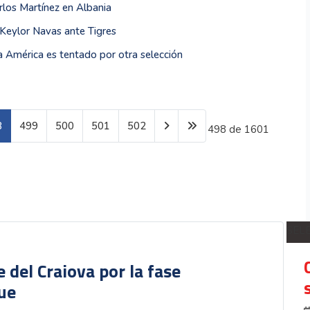
los Martínez en Albania
r Keylor Navas ante Tigres
a América es tentado por otra selección
8
499
500
501
502
Página 498 de 1601
SEL
del Craiova por la fase
gue