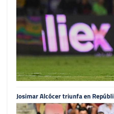
Josimar Alcócer triunfa en Repúbl