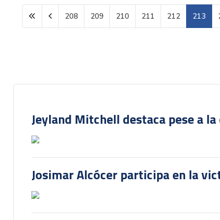
208
209
210
211
212
213
Página 213 de 1599
Jeyland Mitchell destaca pese a la
Josimar Alcócer participa en la vi