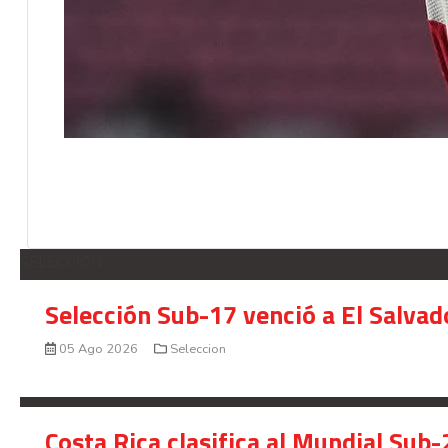
SELECCION
Selección Sub-17 venció a El Salvad
05 Ago 2026
Seleccion
Costa Rica clasifica al Mundial Sub-