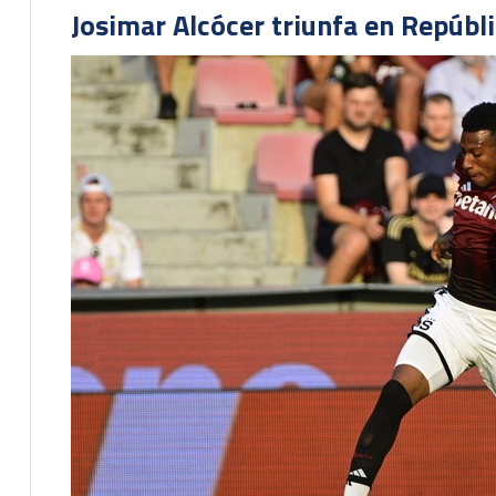
Josimar Alcócer triunfa en Repúbl