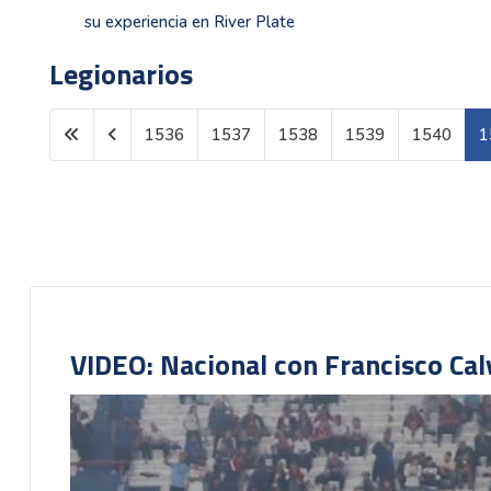
su experiencia en River Plate
Legionarios
1536
1537
1538
1539
1540
1
Página 1541 de 1611
VIDEO: Nacional con Francisco Cal