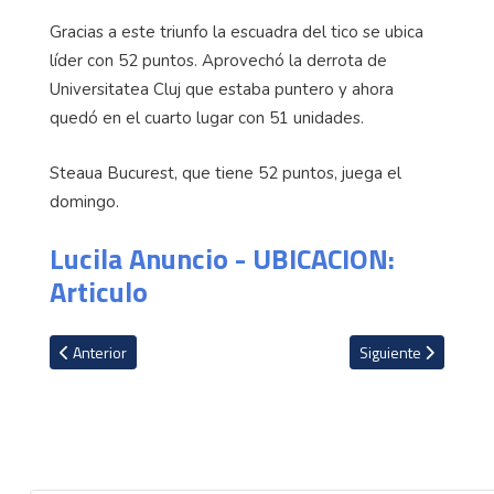
Gracias a este triunfo la escuadra del tico se ubica
líder con 52 puntos. Aprovechó la derrota de
Universitatea Cluj que estaba puntero y ahora
quedó en el cuarto lugar con 51 unidades.
Steaua Bucurest, que tiene 52 puntos, juega el
domingo.
Lucila Anuncio - UBICACION:
Articulo
Artículo anterior: VIDEO: Esfuerzo de Patrick Sequeira no alcanzó p
Artículo siguiente: 
Anterior
Siguiente