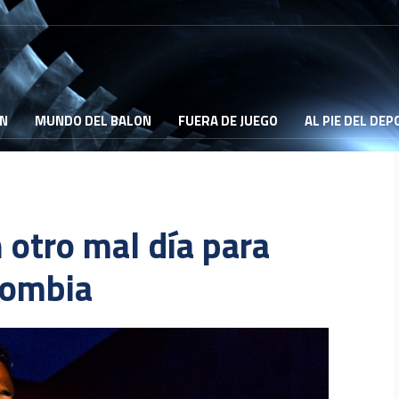
ON
MUNDO DEL BALON
FUERA DE JUEGO
AL PIE DEL DE
n otro mal día para
lombia