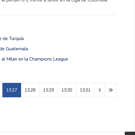
e de Turquía
 de Guatemala
o al Milan en la Champions League
1527
1528
1529
1530
1531
Página 1527 de 1601