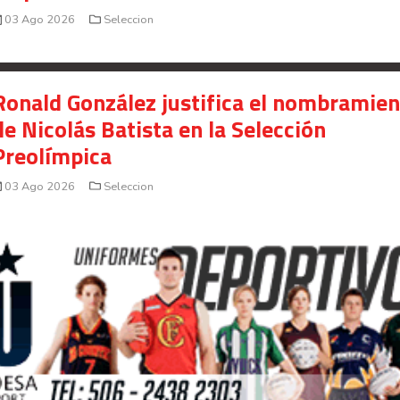
03 Ago 2026
Seleccion
Ronald González justifica el nombramie
de Nicolás Batista en la Selección
Preolímpica
03 Ago 2026
Seleccion