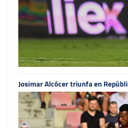
Josimar Alcócer triunfa en Repúbl