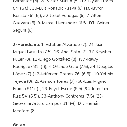
Barrantes (5), 20-Víctor Murillo (5) (17-Dylan Flores
54' (5.5)), 10-Luis Ronaldo Araya (6) (15-Byron
Bonilla 76' (5)), 32-Jeikel Venegas (6), 7-Allen
Guevara (5), 9-Marcel Hernández (6.5).
DT:
Geiner
Segura (6)
2-Herediano:
1-Esteban Alvarado (7), 24-Juan
Miguel Basulto (7.5), 16-Ariel Soto (7), 37-Keysher
Fuller (8), 11-Diego González (8) (97-Rawy
Rodríguez 81' (-)), 4-Orlando Galo (7.5), 34-Douglas
López (7) (12-Jefferson Brenes 76' (6.5)), 10-Yeltsin
Tejeda (8), 28-Gerson Torres (7) (58-Luis Miguel
Franco 81' (-)), 18-Enyel Escoe (6.5) (94-John Jairo
Ruiz 54' (6.5)), 33-Anthony Contreras (7.5) (23-
Geovanni Arturo Campos 81' (-)).
DT:
Hernán
Medford (8)
Goles