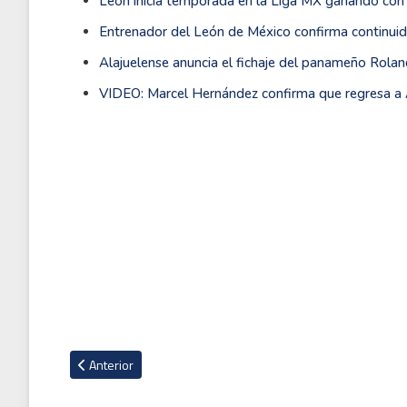
León inicia temporada en la Liga MX ganando con 
Entrenador del León de México confirma continui
Alajuelense anuncia el fichaje del panameño Rola
VIDEO: Marcel Hernández confirma que regresa a 
Artículo anterior: Jafet Soto viaja a México para negociar v
Anterior