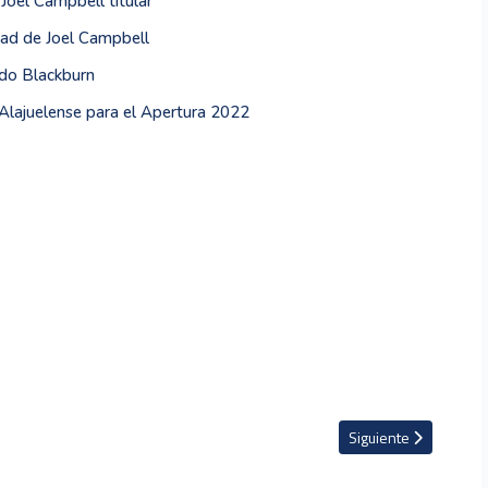
Joel Campbell titular
dad de Joel Campbell
ndo Blackburn
Alajuelense para el Apertura 2022
enta de Jewison Bennette a Pumas
Artículo siguiente: VI
Siguiente