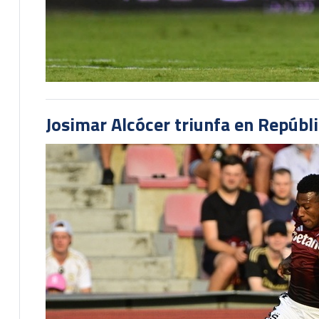
Josimar Alcócer triunfa en Repúbl