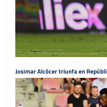
Josimar Alcócer triunfa en Repúbl