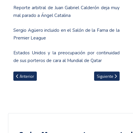
Reporte arbitral de Juan Gabriel Calderón deja muy
mal parado a Ángel Catalina
Sergio Agüero incluido en el Salón de la Fama de la
Premier League
Estados Unidos y la preocupación por continuidad
de sus porteros de cara al Mundial de Qatar
Artículo anterior: El PSG ya habría decidido entre Keylor Navas 
Artículo siguiente: 
Anterior
Siguiente