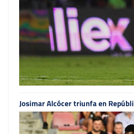
Josimar Alcócer triunfa en Repúbl