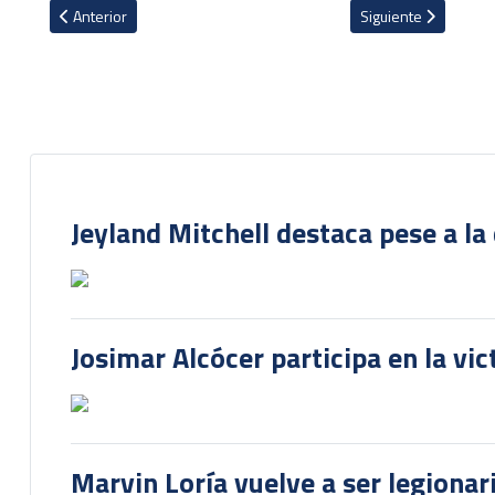
Artículo anterior: VIDEO: Gol de Julio Cascante no alcanzó y Austin 
Artículo siguiente: 
Anterior
Siguiente
Jeyland Mitchell destaca pese a la
Josimar Alcócer participa en la vi
Marvin Loría vuelve a ser legionari