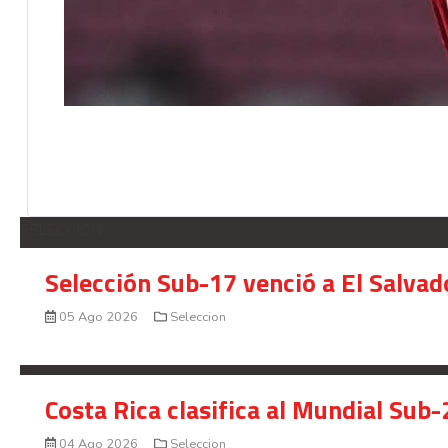
SELECCION
Selección Sub-17 venció a El Salvad
05 Ago 2026
Seleccion
Costa Rica clasifica al Mundial Sub-
04 Ago 2026
Seleccion