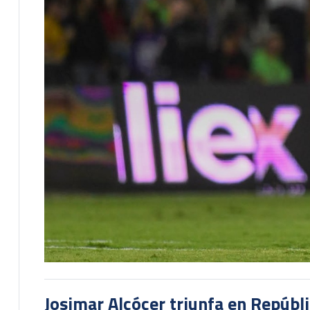
Josimar Alcócer triunfa en Repúbl