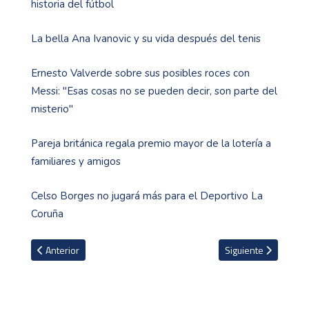
historia del fútbol
La bella Ana Ivanovic y su vida después del tenis
Ernesto Valverde sobre sus posibles roces con
Messi: "Esas cosas no se pueden decir, son parte del
misterio"
Pareja británica regala premio mayor de la lotería a
familiares y amigos
Celso Borges no jugará más para el Deportivo La
Coruña
Artículo anterior: Le meterán 639 millones de cólones al estadi
Artículo siguiente: 
Anterior
Siguiente