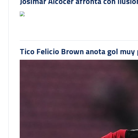
Josimar Alcócer afronta con ilusió
Tico Felicio Brown anota gol muy p