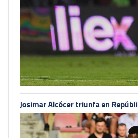
Josimar Alcócer triunfa en Repúbl