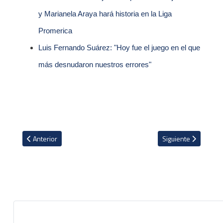
y Marianela Araya hará historia en la Liga
Promerica
Luis Fernando Suárez: "Hoy fue el juego en el que
más desnudaron nuestros errores"
Artículo anterior: Millonarios de Juan Pablo Vargas empató 1-1 cont
Artículo siguiente: 
Anterior
Siguiente