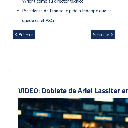
Wright como su director técnico
Presidente de Francia le pide a Mbappé que se
quede en el PSG
Artículo anterior: VIDEO: El grosero error de Jonathan Moya en Cor
Artículo siguiente: 
Anterior
Siguiente
VIDEO: Doblete de Ariel Lassiter 