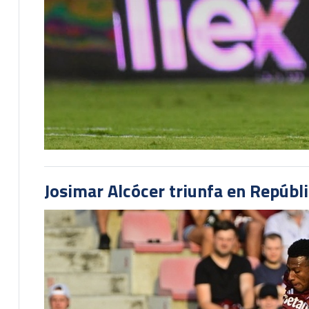
Josimar Alcócer triunfa en Repúbl