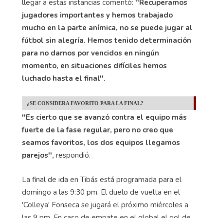
llegar a estas instancias comentó:
''Recuperamos
jugadores importantes y hemos trabajado
mucho en la parte anímica, no se puede jugar al
fútbol sin alegría. Hemos tenido determinación
para no darnos por vencidos en ningún
momento, en situaciones difíciles hemos
luchado hasta el final''.
¿SE CONSIDERA FAVORITO PARA LA FINAL?
''Es cierto que se avanzó contra el equipo más
fuerte de la fase regular, pero no creo que
seamos favoritos, los dos equipos llegamos
parejos'',
respondió.
La final de ida en Tibás está programada para el
domingo a las 9:30 pm. El duelo de vuelta en el
'Colleya' Fonseca se jugará el próximo miércoles a
las 9 pm. En caso de empate en el global el gol de