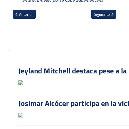
ante el Emelec por la Copa Sudamericana
Artículo anterior: Wisla Cracovia de Felicio Brown sigue de malas 
Artículo siguiente: L
Anterior
Siguiente
Jeyland Mitchell destaca pese a la
Josimar Alcócer participa en la vi