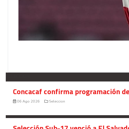
SELECCION
Concacaf confirma programación de
06 Ago 2026
Seleccion
Selección Sub-17 venció a El Salvad