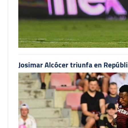
Josimar Alcócer triunfa en Repúbl