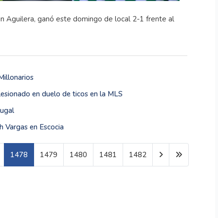
on Aguilera, ganó este domingo de local 2-1 frente al
Millonarios
 lesionado en duelo de ticos en la MLS
tugal
th Vargas en Escocia
1478
1479
1480
1481
1482
Página 1478 de 1599