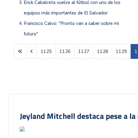
Erick Cabalceta vuelve al fútbol con uno de los
equipos más importantes de El Salvador
Francisco Calvo: "Pronto van a saber sobre mi
futuro"
1125
1126
1127
1128
1129
1
Página 1130 de 1599
Jeyland Mitchell destaca pese a la