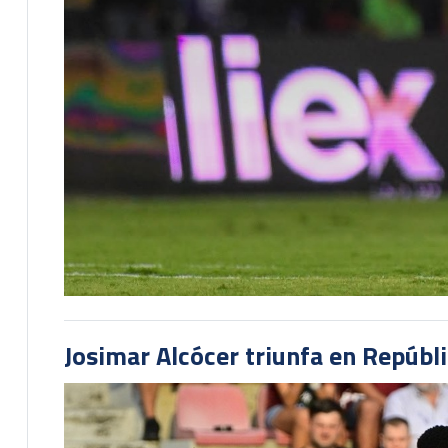
Josimar Alcócer triunfa en Repúbl