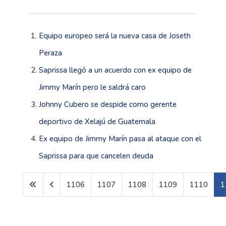
Equipo europeo será la nueva casa de Joseth
Peraza
Saprissa llegó a un acuerdo con ex equipo de
Jimmy Marín pero le saldrá caro
Johnny Cubero se despide como gerente
deportivo de Xelajú de Guatemala
Ex equipo de Jimmy Marín pasa al ataque con el
Saprissa para que cancelen deuda
1106
1107
1108
1109
1110
1
Página 1111 de 1599