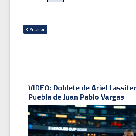
Artículo anterior: Ariel Lassiter fue punto alto en victoria d
Anterior
VIDEO: Doblete de Ariel Lassite
Puebla de Juan Pablo Vargas