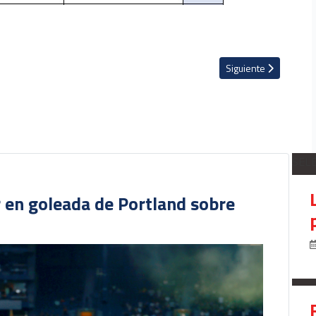
e Portland Timbers ante Querétaro
Artículo siguiente: E
Siguiente
SEL
r en goleada de Portland sobre