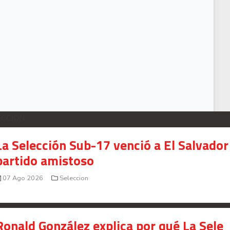
fraín Juárez sale en defensa de Keylor Navas: "Hasta al más grande le pasa"
ECCION
La Selección Sub-17 venció a El Salvador
partido amistoso
07 Ago 2026
Seleccion
Ronald González explica por qué La Sele