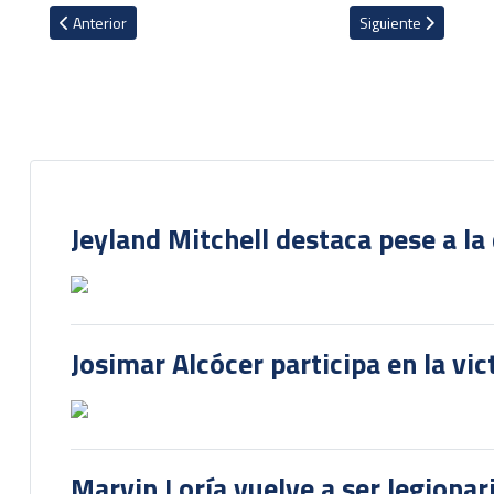
Artículo anterior: León con Joel Campbell se trae un punto en su vi
Artículo siguiente: 
Anterior
Siguiente
Jeyland Mitchell destaca pese a la
Josimar Alcócer participa en la vi
Marvin Loría vuelve a ser legionari