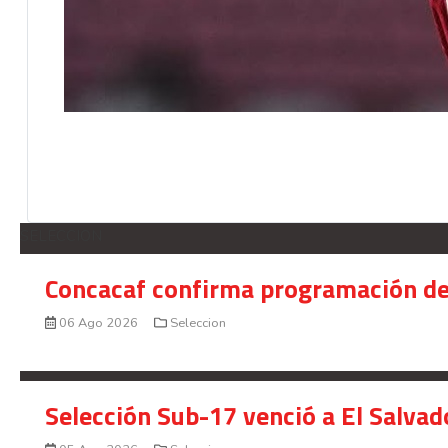
SELECCION
Concacaf confirma programación de
06 Ago 2026
Seleccion
Selección Sub-17 venció a El Salvad