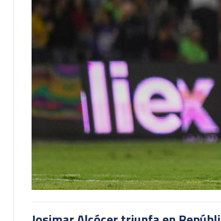
Josimar Alcócer triunfa en Repúbl