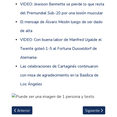
VIDEO: Jewison Bennette se pierde lo que resta
del Premundial Sub-20 por una lesión muscular
El mensaje de Álvaro Mesén luego de ser dado
de alta
VIDEO: Con buena labor de Manfred Ugalde el
Twente goleó 1-5 al Fortuna Dusseldorf de
Alemania
Las celebraciones de Cartaginés continuaron
con misa de agradecimiento en la Basílica de
Los Ángeles
Artículo anterior: Estadio Nuevo de Limón recibiría inversión de 2
Artículo siguiente: 
Anterior
Siguiente