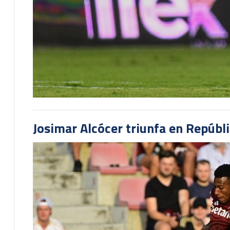
Josimar Alcócer triunfa en Repúbl