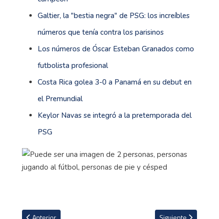
Galtier, la "bestia negra" de PSG: los increíbles
números que tenía contra los parisinos
Los números de Óscar Esteban Granados como
futbolista profesional
Costa Rica golea 3-0 a Panamá en su debut en
el Premundial
Keylor Navas se integró a la pretemporada del
PSG
Artículo anterior: Tico Patrick Sequeira: "Llegar al Lugo es una gra
Artículo siguiente: 
Anterior
Siguiente