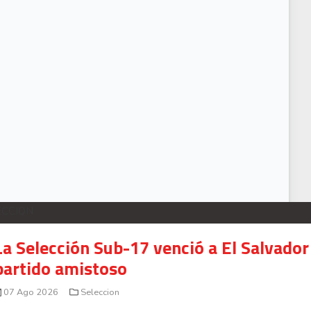
VIDEO) Cristopher Núñez incómodo en Grecia y desea regresar a Costa Rica
ECCION
La Selección Sub-17 venció a El Salvador
partido amistoso
07 Ago 2026
Seleccion