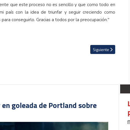
stoso del PSG
Artículo siguiente: (
Siguiente
SEL
r en goleada de Portland sobre