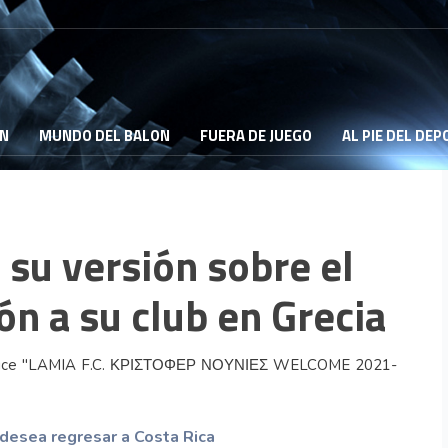
ON
MUNDO DEL BALON
FUERA DE JUEGO
AL PIE DEL DE
 su versión sobre el
n a su club en Grecia
desea regresar a Costa Rica