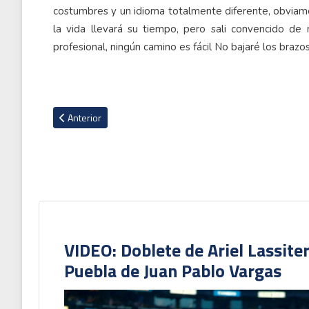
Artículo anterior: Navas no estuvo convocado en primer ami
Anterior
VIDEO: Doblete de Ariel Lassite
Puebla de Juan Pablo Vargas