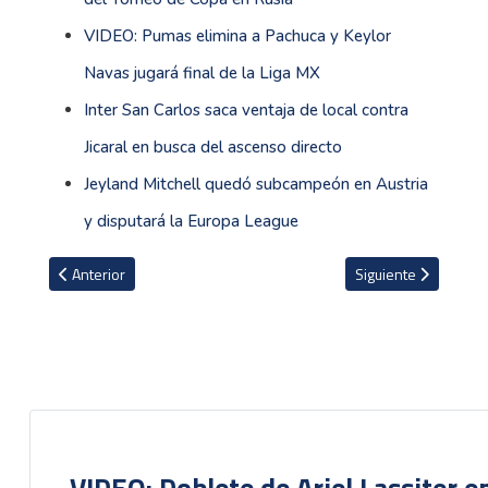
VIDEO: Pumas elimina a Pachuca y Keylor
Navas jugará final de la Liga MX
Inter San Carlos saca ventaja de local contra
Jicaral en busca del ascenso directo
Jeyland Mitchell quedó subcampeón en Austria
y disputará la Europa League
Artículo anterior: VIDEO: Warren Madrigal da asistencia en triunfo
Artículo siguiente: V
Anterior
Siguiente
VIDEO: Doblete de Ariel Lassiter 