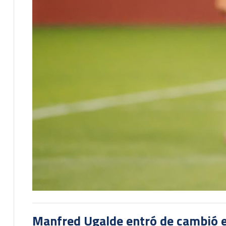
Manfred Ugalde entró de cambió e