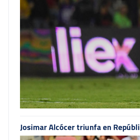
Josimar Alcócer triunfa en Repúbl