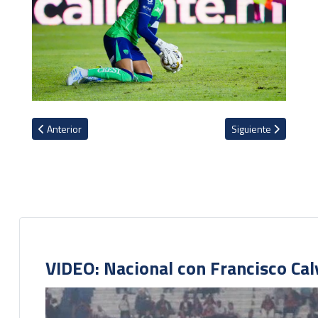
Artículo anterior: Acción de los Legionarios
Artículo siguiente: 
Anterior
Siguiente
VIDEO: Nacional con Francisco Cal