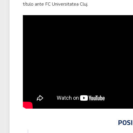
título ante FC Universitatea Cluj.
POSI