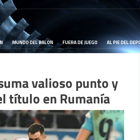
ON
MUNDO DEL BALON
FUERA DE JUEGO
AL PIE DEL DE
suma valioso punto y
l título en Rumanía