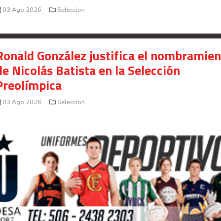
03 Ago 2026
Seleccion
Ronald González justifica el nombramie
de Nicolás Batista en la Selección
Preolímpica
03 Ago 2026
Seleccion