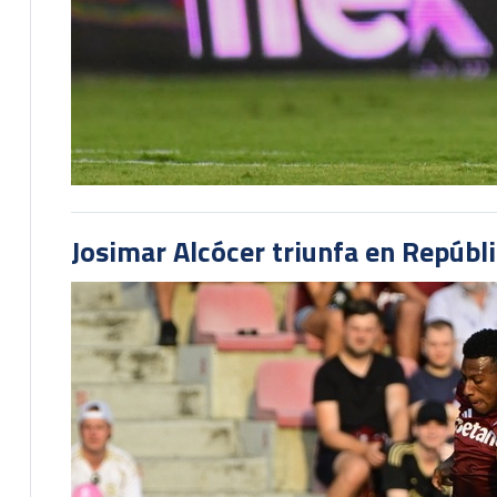
Josimar Alcócer triunfa en Repúbl