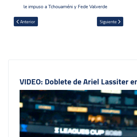
le impuso a Tchouaméni y Fede Valverde
Artículo anterior: VIDEO: Carlos Mora suma valioso punto y aument
Artículo siguiente: 
Anterior
Siguiente
VIDEO: Doblete de Ariel Lassiter 