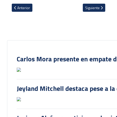
Artículo anterior: VIDEO: De forma dolorosa Alexander Vargas pierd
Artículo siguiente: 
Anterior
Siguiente
Carlos Mora presente en empate del
Jeyland Mitchell destaca pese a la